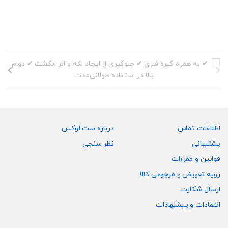
دارای
دارای
انواع
انواع
مختلفی
مختلفی
می
می
باشد.
باشد.
گزینه
گزینه
ها
ها
ممکن
ممکن
است
است
در
در
صفحه
صفحه
اطلاعات تماس
درباره ست لوکس
محصول
محصول
پشتیبانی
نظر سنجی
انتخاب
انتخاب
قوانین و مقررات
شوند
شوند
رویه تعویض و مرجوعی کالا
ارسال شکایت
انتقادات و پیشنهادات