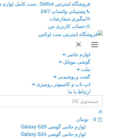
Ski
Ski
فروشگاه اینترنتی Setlux ، ست ِکامل لوازم دیجیتال
t
t
پشتیبانی واتساپ 24/7
navigatio
conten
پیگیری سفارشات
حساب کاربری من
لوازم جانبی
گوشی موبایل
تبلت
گجت و پوشیدنی
لپ تاپ و کامپیوتر رومیزی
ارتباط با ما
Search
for:
0
۰
تومان
لوازم جانبی گوشی Galaxy S25
لوازم جانبی گوشی Galaxy S24