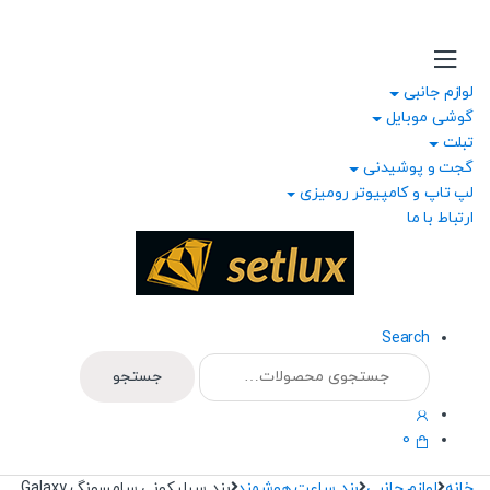
Ski
Ski
t
t
navigatio
conten
لوازم جانبی
گوشی موبایل
تبلت
گجت و پوشیدنی
لپ تاپ و کامپیوتر رومیزی
ارتباط با ما
Search
جستجو
جستجو
برای:
0
خانه
لوازم جانبی
بند ساعت هوشمند
بند سیلیکونی سامسونگ Galaxy