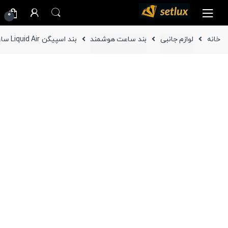
Ski
Ski
0
t
t
navigatio
conten
خانه
لوازم جانبی
بند ساعت هوشمند
بند اسپیگن Liquid Air ساعت سامسونگ Galaxy watch4 44 / 40 / watch4 Classic 46mm / 42mm