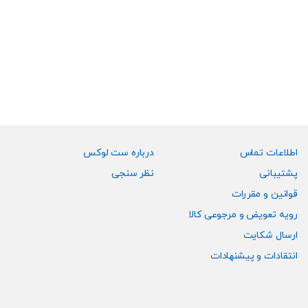
این
این
انتخاب
انتخاب
محصول
محصول
شوند
شوند
دارای
دارای
انواع
انواع
مختلفی
مختلفی
می
می
باشد.
باشد.
گزینه
گزینه
ها
ها
ممکن
ممکن
اطلاعات تماس
درباره ست لوکس
است
است
پشتیبانی
نظر سنجی
در
در
قوانین و مقررات
صفحه
صفحه
رویه تعویض و مرجوعی کالا
محصول
محصول
انتخاب
انتخاب
ارسال شکایت
شوند
شوند
انتقادات و پیشنهادات