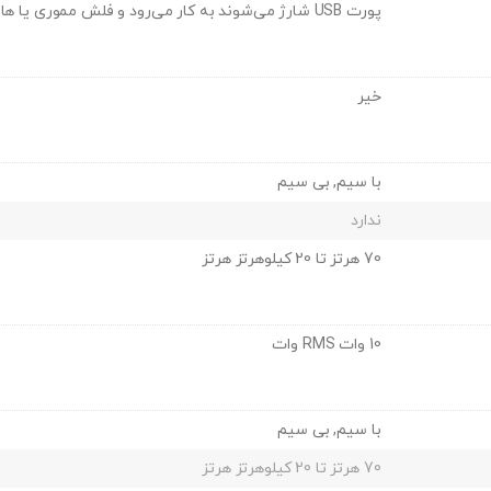
پورت USB شارژ می‌شوند به کار می‌رود و فلش مموری یا هارد دیسک به آن متصل نمی‌گردد.
خیر
با سیم, بی سیم
ندارد
70 هرتز تا 20 کیلوهرتز هرتز
10 وات RMS وات
با سیم, بی سیم
70 هرتز تا 20 کیلوهرتز هرتز