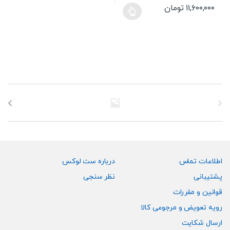
۱۱,۶۰۰,۰۰۰
تومان
این
محصول
دارای
انواع
مختلفی
می
باشد.
گزینه
ها
ممکن
است
در
صفحه
اطلاعات تماس
درباره ست لوکس
محصول
پشتیبانی
نظر سنجی
انتخاب
قوانین و مقررات
شوند
رویه تعویض و مرجوعی کالا
ارسال شکایت