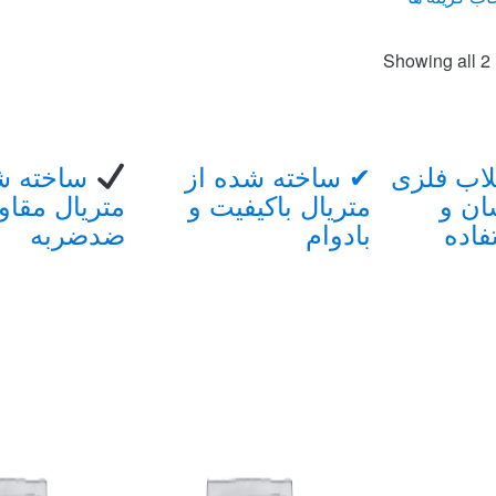
صول
Sorted
Showing all 2 
ای
by
price:
ع
high
لفی
to
low
لاب فلزی
✔ ساخته شده از
ساخته ش
د.
ن و
متریال باکیفیت و
متریال مقاو
نه
اده
بادوام
ضدضربه
ن
ت
حه
صول
خاب
د