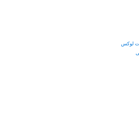
ت لوکس
ی