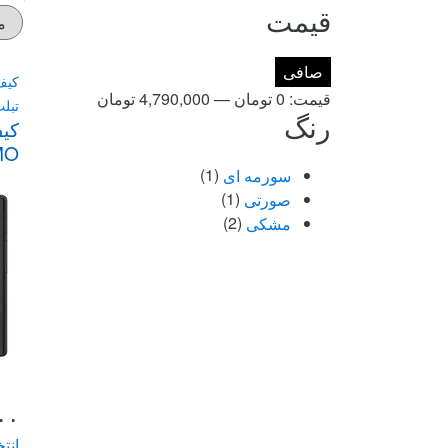
قیمت
حداقل
حداكثر
صافی
کیف
قیمت
قيمت
قيمت:
0 تومان
—
4,790,000 تومان
تبل
رنگ
کی
tra
سورمه ای
(1)
صورتی
(1)
مشکی
(2)
۰۰
انت