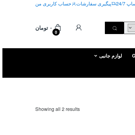
 24/7
پیگیری سفارشات
حساب کاربری من
۰
تومان
0
لوازم جانبی
Sorted
Showing all 2 results
by
price:
high