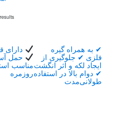
این
مح
results
دار
انوا
مخت
Brand
می
✔ به همراه گیره
دارای ق
باش
Carouse
فلزی ✔ جلوگیری از
حمل آسا
گزی
ایجاد لکه و اثر انگشت
مناسب استف
ها
✔ دوام بالا در استفاده
روزمره
ممک
طولانی‌مدت
اس
در
صف
مح
انت
شون