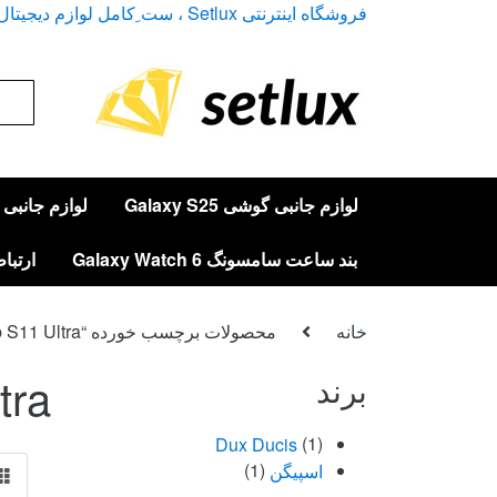
Ski
Ski
فروشگاه اینترنتی Setlux ، ست ِکامل لوازم دیجیتال
t
t
navigatio
conten
arch
for:
لوازم جانبی گوشی Galaxy S25
لوازم جانبی گوشی 
بند ساعت سامسونگ Galaxy Watch 6
ارتباط
خانه
محصولات برچسب خورده “Galaxy Tab S11 Ultra”
tra
برند
Dux Ducis
(1)
اسپیگن
(1)