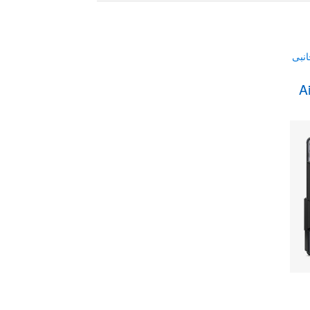
to
low
انبی
Air S