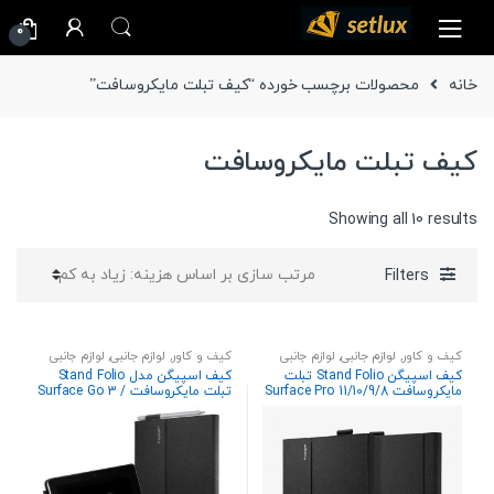
Ski
Ski
0
t
t
navigatio
conten
خانه
محصولات برچسب خورده “کیف تبلت مایکروسافت”
کیف تبلت مایکروسافت
Sorted
Showing all 10 results
by
price:
Filters
high
to
low
کیف و کاور
,
لوازم جانبی
,
لوازم جانبی
کیف و کاور
,
لوازم جانبی
,
لوازم جانبی
تبلت
تبلت
کیف اسپیگن Stand Folio تبلت
کیف اسپیگن مدل Stand Folio
مایکروسافت Surface Pro 11/10/9/8
تبلت مایکروسافت Surface Go 3 /
(2024/2022/2021)
Go 2 / Go به همراه جا قلمی