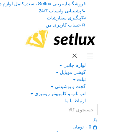
Ski
Ski
فروشگاه اینترنتی Setlux ، ست ِکامل لوازم دیجیتال
t
t
پشتیبانی واتساپ 24/7
navigatio
conten
پیگیری سفارشات
حساب کاربری من
لوازم جانبی
گوشی موبایل
تبلت
گجت و پوشیدنی
لپ تاپ و کامپیوتر رومیزی
ارتباط با ما
Search
for:
0
۰
تومان