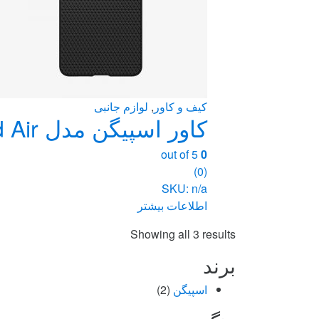
کیف و کاور
,
لوازم جانبی
کاور اسپیگن مدل Liquid Air گوشی سامسونگ Galaxy S25 Edge
out of 5
0
(0)
SKU: n/a
اطلاعات بیشتر
Sorted
Showing all 3 results
by
برند
price:
high
اسپیگن
(2)
to
low