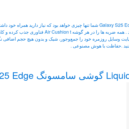
با قاب Tough Armor AI (MagFit) گوشی Galaxy S25 Edge شما تنها چیزی خواهد بود ک
شما را در هر ضربه ای شدید مقاوم خواهد کرد . همه ض
ت وسایل روزمره خود را جمع‌وجور، شیک و بدون هیچ حجم اضافی نگه
نید .حفاظت با هوش مصنوعی .