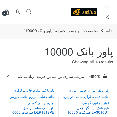
Ski
Ski
t
t
0
navigatio
conten
خانه
محصولات برچسب خورده “پاور بانک 10000”
پاور بانک 10000
Sorted
Showing all 18 results
by
price:
Filters
high
to
پاوربانک
,
لوازم جانبی
,
لوازم
پاوربانک
,
لوازم جانبی
,
لوازم
low
جانبی تبلت
,
لوازم جانبی دوربین
,
جانبی تبلت
,
لوازم جانبی دوربین
,
لوازم جانبی گوشی
لوازم جانبی گوشی
پاوربانک اسپیگن مدل
پاوربانک فیلیپس مدل
EA3010BT ظرفیت 10000
DLP1812PB ظرفیت 10000
میلی‌آمپر ساعت
میلی‌آمپر ساعت