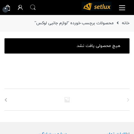
Ski
Ski
0
t
t
navigatio
conten
خانه
محصولات برچسب خورده “لوازم جانبی لوکس”
هیچ محصولی یافت نشد.