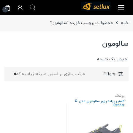
Ski
Ski
0
t
t
navigatio
conten
خانه
محصولات برچسب خورده “سالومون”
سالومون
نمایش یک نتیجه
Filters
پوشاک
کفش پیاده روی سالومون مدل X-
Render