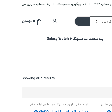
تساپ 24/7
پیگیری سفارشات
حساب کاربری من
۰
تومان
0
بند ساعت سامسونگ Galaxy Watch 6
Sorted
Showing all 4 results
by
price:
high
to
زم جانبی
لوازم جانبی
,
لوازم جانبی کنسول بازی
,
لوازم جانبی
low
گوشی
دسته بازی آی پگا مدل PG-9025