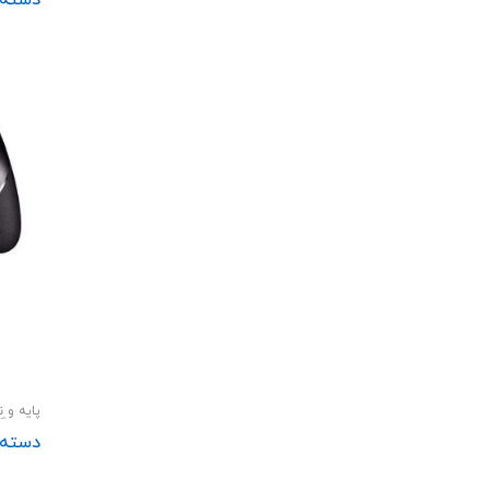
پایه و ن
هولدر 
دسته با