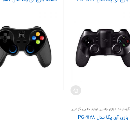
گهدارنده
,
لوازم جانبی
,
لوازم جانبی گوشی
,
گوشی
زی آی پگا مدل PG-9128