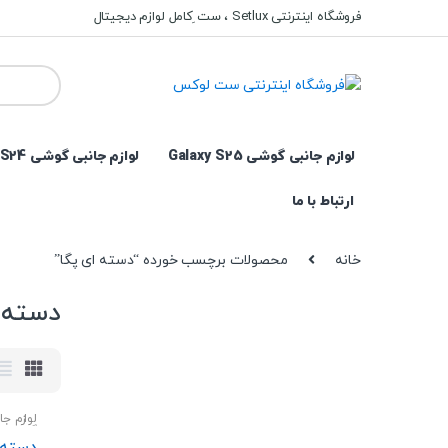
Ski
Ski
فروشگاه اینترنتی Setlux ، ست ِکامل لوازم دیجیتال
t
t
navigatio
conten
Search
for:
لوازم جانبی گوشی Galaxy S25
لوازم جانبی گوشی Galaxy S24
ارتباط با ما
خانه
محصولات برچسب خورده “دسته ای پگا”
دسته 
لوازم جا
گوشی
دسته با