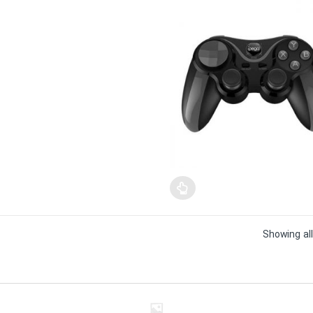
Sorted
Showing all
by
price:
high
to
low