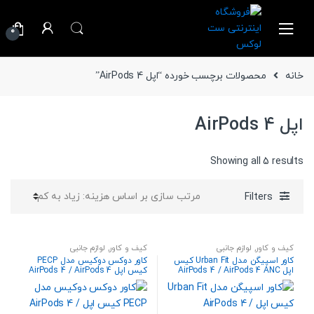
Ski
Ski
t
t
0
navigatio
conten
خانه
محصولات برچسب خورده “اپل AirPods 4”
اپل AirPods 4
Sorted
Showing all 5 results
by
price:
Filters
high
to
low
کیف و کاور
,
لوازم جانبی
کیف و کاور
,
لوازم جانبی
کاور اسپیگن مدل Urban Fit کیس
کاور دوکس دوکیس مدل PECP
اپل AirPods 4 / AirPods 4 ANC
کیس اپل AirPods 4 / AirPods 4
ANC