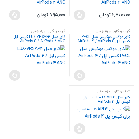
۲,۷۰۰,۰۰۰
تومان
۷۹۵,۰۰۰
تومان
این
این
محصول
محصول
کیف و کاور
,
لوازم جانبی
کیف و کاور
,
لوازم جانبی
دارای
دارای
کاور دوکس دوکیس مدل PECL
کاور مدل LUX-VRSAP4 کیس اپل
انواع
انواع
کیس اپل AirPods 4 / AirPods 4
AirPods 4 / AirPods 4 ANC
ANC
مختلفی
مختلفی
می
می
باشد.
باشد.
گزینه
گزینه
ها
ها
ممکن
ممکن
است
است
کیف و کاور
,
لوازم جانبی
در
در
کاور مدل Lx-APF4 مناسب برای
کیس اپل AirPods 4
صفحه
صفحه
محصول
محصول
انتخاب
انتخاب
شوند
شوند