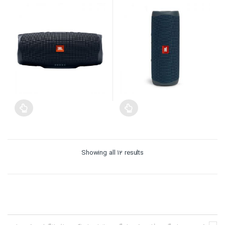
Sorted
Showing all 12 results
by
price:
high
to
low