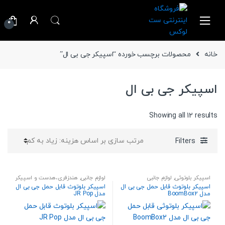
Ski
Ski
t
t
0
navigatio
conten
خانه
محصولات برچسب خورده “اسپیکر جی بی ال”
اسپیکر جی بی ال
Sorted
Showing all 12 results
by
price:
Filters
high
to
low
اسپیکر بلوتوثی
,
لوازم جانبی
لوازم جانبی
,
هندزفری،هدست و اسپیکر
اسپیکر بلوتوث قابل حمل جی بی ال
اسپیکر بلوتوث قابل حمل جی بی ال
مدل BoomBox2
مدل JR Pop