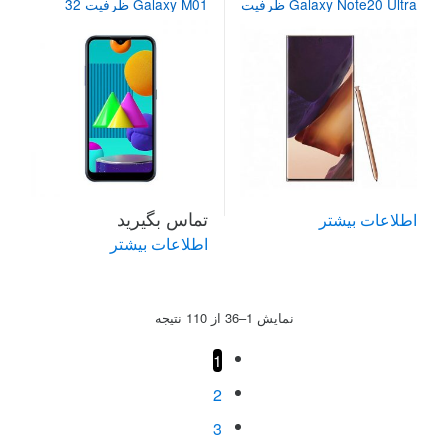
Galaxy Note20 Ultra ظرفیت
Galaxy M01 ظرفیت 32
256 گیگابایت
گیگابایت
تماس بگیرید
اطلاعات بیشتر
اطلاعات بیشتر
Sorted
نمایش 1–36 از 110 نتیجه
by
price:
high
1
to
low
2
3