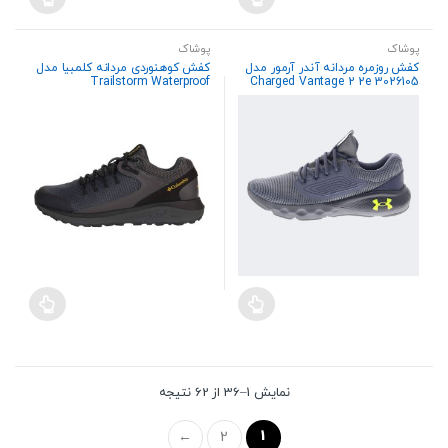
پوشاک
پوشاک
کفش روزمره مردانه آندر آرمور مدل
کفش کوهنوردی مردانه کلمبیا مدل
Trailstorm Waterproof
Charged Vantage 2 2e 3026105
Sorted
نمایش 1–36 از 62 نتیجه
by
price:
high
1
←
2
to