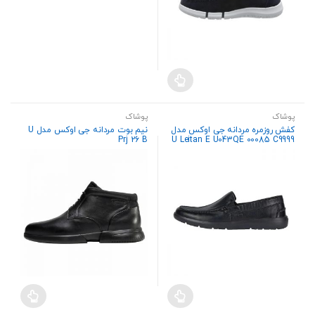
پوشاک
پوشاک
کفش روزمره مردانه جی اوکس مدل
نیم بوت مردانه جی اوکس مدل U
Prj 26 B
U Leitan E U043QE 00085 C9999