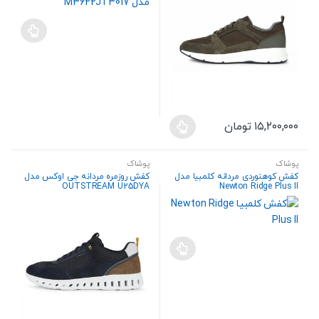
باشد.
صفحه
گزینه
محصول
ها
انتخاب
ممکن
شوند
است
در
صفحه
۱۵,۲۰۰,۰۰۰
تومان
محصول
این
انتخاب
محصول
شوند
پوشاک
پوشاک
دارای
کفش کوهنوردی مردانه کلمبیا مدل
کفش روزمره مردانه جی اوکس مدل
انواع
OUTSTREAM U25DYA
Newton Ridge Plus II
مختلفی
می
باشد.
گزینه
ها
ممکن
است
در