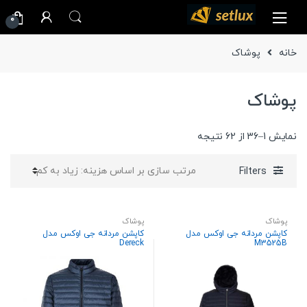
Ski
Ski
0
t
t
navigatio
conten
خانه
پوشاک
پوشاک
Sorted
نمایش 1–36 از 62 نتیجه
by
price:
Filters
high
to
low
پوشاک
پوشاک
کاپشن مردانه جی اوکس مدل
کاپشن مردانه جی اوکس مدل
Dereck
M3525B