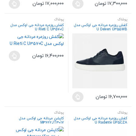
۱۷,۳۰۰,۰۰۰
تومان
۱۷,۰۰۰,۰۰۰
تومان
محصول
محصول
این
این
انتخاب
انتخاب
محصول
محصول
شوند
شوند
پوشاک
پوشاک
دارای
دارای
کفش روزمره مردانه جی اوکس مدل
کفش روزمره مردانه جی اوکس مدل
انواع
انواع
U Rieti C U3570C
U Deiven U355WB
مختلفی
مختلفی
می
می
باشد.
باشد.
۱۶,۴۰۰,۰۰۰
تومان
گزینه
گزینه
این
ها
ها
محصول
ممکن
ممکن
دارای
است
است
انواع
در
در
مختلفی
صفحه
صفحه
می
۱۶,۷۰۰,۰۰۰
تومان
محصول
محصول
این
باشد.
انتخاب
انتخاب
محصول
گزینه
شوند
شوند
پوشاک
پوشاک
دارای
ها
کفش روزمره مردانه جی اوکس مدل
کاپشن مردانه جی اوکس مدل
انواع
ممکن
M3622JT3017
U Radente U35CZA
مختلفی
است
می
در