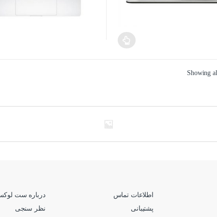
Sorted
Showing all
by
price:
high
to
low
اطلاعات تماس
درباره ست لوک
پشتیبانی
نظر سنجی