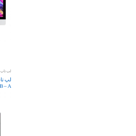
لپ تاپ و
B – A