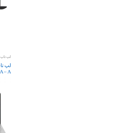
لپ تاپ و
A – A