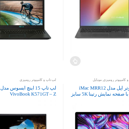
 کامپیوتر رومیزی
,
موبایل
لپ تاپ و کامپیوتر رومیزی
کامپیوتر اپل مدل iMac MRR12
لپ تاپ 15 اینچ ایسوس مدل
2019 با صفحه نمایش رتینا 5K سایز
VivoBook K571GT – Z