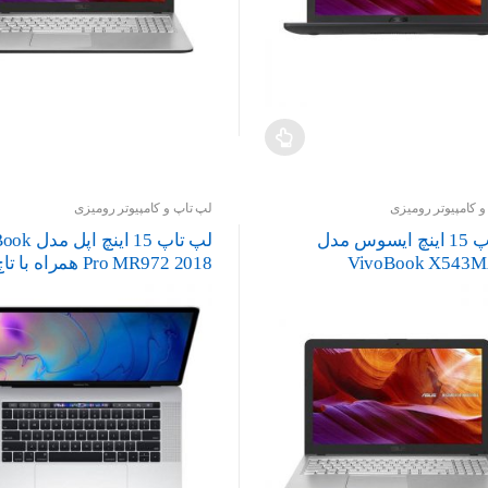
 کامپیوتر رومیزی
لپ تاپ و کامپیوتر رومیزی
لپ تاپ 15 اینچ ایسوس مدل
لپ تاپ 15 این
VivoBook X543M
Pro MR972 2018 همراه با تاچ بار