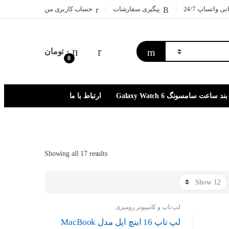
نی واتساپ 24/7
پیگیری سفارشات
حساب کاربری من
۰
تومان
0
بند ساعت سامسونگ Galaxy Watch 6
ارتباط با ما
Sorted
Showing all 17 results
by
price:
high
to
لپ تاپ و کامپیوتر رومیزی
low
لپ تاپ 16 اینچ اپل مدل MacBook