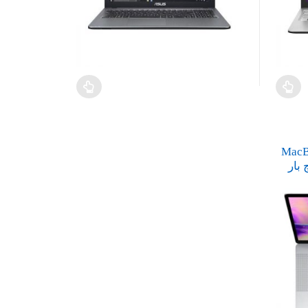
چ اپل مدل MacBook