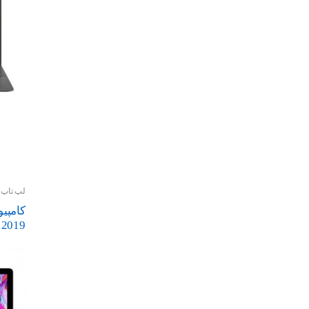
لپ تاپ و
27 اینچ