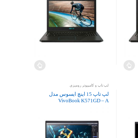
لپ تاپ و کامپیوتر رومیزی
لپ تاپ 15 اینچ ایسوس مدل
VivoBook K571GD – A