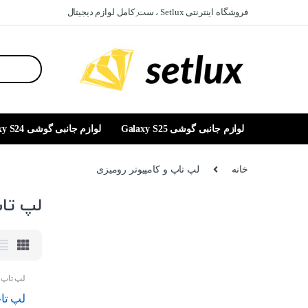
Ski
Ski
فروشگاه اینترنتی Setlux ، ست ِکامل لوازم دیجیتال
t
t
navigatio
conten
Search
for:
لوازم جانبی گوشی Galaxy S25
لوازم جانبی گوشی Galaxy S24
خانه
لپ تاپ و کامپیوتر رومیزی
لپ تاپ
لپ تاپ و