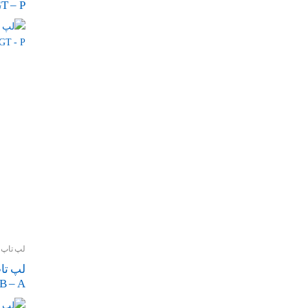
T – P
لپ تاپ و
B – A