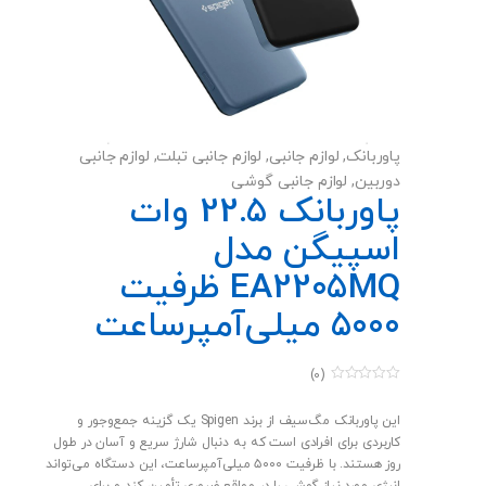
های مختلفی طراحی شده است و همچنین گزینه ای طراحی شده
تا بتوانید آنره قفل کنید تا اگر به صورت تصادفی انرا لمس کردید
به مشکلی نخورید.
پاوربانک
,
لوازم جانبی
,
لوازم جانبی تبلت
,
لوازم جانبی
دوربین
,
لوازم جانبی گوشی
پاوربانک 22.5 وات
اسپیگن مدل
EA2205MQ ظرفیت
5000 میلی‌آمپرساعت
(0)
0
o
u
این پاوربانک مگ‌سیف از برند Spigen یک گزینه جمع‌وجور و
t
کاربردی برای افرادی است که به دنبال شارژ سریع و آسان در طول
o
f
روز هستند. با ظرفیت ۵۰۰۰ میلی‌آمپرساعت، این دستگاه می‌تواند
5
انرژی مورد نیاز گوشی را در مواقع ضروری تأمین کند و برای