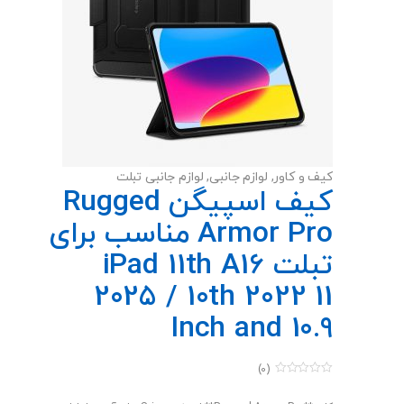
کیف و کاور
,
لوازم جانبی
,
لوازم جانبی تبلت
کیف اسپیگن Rugged
Armor Pro مناسب برای
تبلت iPad 11th A16
2025 / 10th 2022 11
Inch and 10.9
(0)
0
o