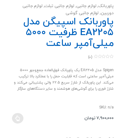
پاوربانک
,
لوازم جانبی
,
لوازم جانبی تبلت
,
لوازم جانبی
دوربین
,
لوازم جانبی گوشی
پاوربانک اسپیگن مدل
EA2205 ظرفیت 5000
میلی‌آمپر ساعت
(0)
0
o
u
Spigen مدل EA2205 یک پاوربانک فوق‌العاده جمع‌وجور ۵۰۰۰
t
میلی‌آمپر ساعتی است که قابلیت حمل را با عملکرد بالا ترکیب
o
f
می‌کند. این پاوربانک از شارژ سریع ۲۲.۵ واتی پشتیبانی می‌کند و
5
شارژ فوری را برای گوشی‌های هوشمند و سایر دستگاه‌های سازگار
فراهم می‌کند. این پاوربانک دارای یک دوشاخه کشویی USB-C و
یک سوکت USB-C اضافی است که امکان شارژ خود پاوربانک و
همچنین شارژ سایر دستگاه‌ها را فراهم می‌کند. علاوه بر این، این
SKU: n/a
دستگاه به عنوان یک پایه نیز عمل می‌کند و استفاده از تلفن
۷,۹۰۰,۰۰۰
تومان
همراه را هنگام شارژ راحت‌تر می‌کند. طراحی مینیمالیستی EA2205
این
باعث می‌شود که به راحتی در جیب جا شود، در حالی که قاب
محصول
محکم با رنگی براق، دوام و ظاهری مدرن را تضمین می‌کند. این یک
دارای
راه‌حل کاربردی و همه‌کاره برای کسانی است که به راحتی، سرعت و