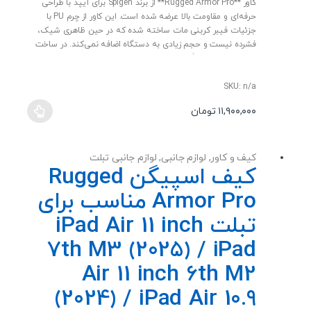
u
کاور **Rugged Armor Pro** از برند Spigen برای آیپد با طراحی
t
حرفه‌ای و مقاومت بالا عرضه شده است. این کاور از چرم PU با
o
f
جزئیات فیبر کربنی مات ساخته شده که در حین ظاهری شیک،
5
فشرده نیست و حجم زیادی به دستگاه اضافه نمی‌کند. در ساخت
آن از فناوری «Air Cushion» برای جذب ضربه استفاده شده تا در
برابر سقوط و ضربه‌های روزمره محافظت مؤثری داشته باشد. محل
کلیدها، پورت شارژ و اسپیکرها با دقت برش خورده‌اند تا دسترسی
SKU: n/a
آسان بدون نیاز به خارج کردن کاور امکان‌پذیر باشد. این محصول
۱۱,۹۰۰,۰۰۰
تومان
به‌طور کامل از عملکرد اپل پنسل پشتیبانی می‌کند و به کمک یک
این
پایه تاشو داخلی می‌توان آیپد را در حالت استراحت یا تماشای
محصول
فیلم به‌راحتی قرار داد. طراحی ساده، محافظت قوی و عملکرد کامل
دارای
ویژگی‌های برجسته این کاور هستند.
کیف و کاور
,
لوازم جانبی
,
لوازم جانبی تبلت
انواع
کیف اسپیگن Rugged
مختلفی
Armor Pro مناسب برای
می
باشد.
تبلت iPad Air 11 inch
گزینه
7th M3 (2025) / iPad
ها
ممکن
Air 11 inch 6th M2
است
(2024) / iPad Air 10.9
در
صفحه