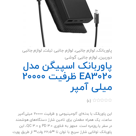
پاوربانک
,
لوازم جانبی
,
لوازم جانبی تبلت
,
لوازم جانبی
دوربین
,
لوازم جانبی گوشی
پاوربانک اسپیگن مدل
EA3020 ظرفیت 20000
میلی آمپر
(0)
0
o
u
این پاوربانک با بدنه‌ای آلومینیومی و ظرفیت 20000 میلی‌آمپر
t
ساعت، یک همراه مطمئن برای تامین شارژ دستگاه‌های هوشمند
o
f
در سفر یا روزمره است. مجهز به فناوری PD 3.0 و QC 3.0، این
5
پاوربانک توانایی شارژ سریع با توان تا **۲۲٫۵ وات** از طریق پورت