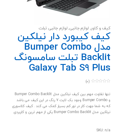
تا بتوانید آنره قفل کنید تا اگر به صورت تصادفی انرا لمس کردید
به مشکلی نخورید.
کیف و کاور
,
لوازم جانبی
,
لوازم جانبی تبلت
کیف کیبورد دار نیلکین
مدل Bumper Combo
Backlit تبلت سامسونگ
Galaxy Tab S9 Plus
(0)
0
o
u
تنها تفاوت مهم بین کیف نبلکین مدل Bumper Combo Backlit
t
و Bumper Combo وجود بک لایت 7 رنگ در این کیف می باشد
o
f
که به شما جهت کار در نور کم بسیار کمک می کند . کیف کلاسوری
5
نیلکین مدل Bumper Combo Backlit یکی از مهم ترین و کاربردی
ترین لوازم جانبی است که شما در کنار تبلت خود باید تهیه کنید تا
تجربه کاربری خود را با دستگاهتان به حداکثر برسانید. ابتدایی
ترین کاری که Bumper Combo Backlit برای شما انجام خواهد داد
SKU: n/a