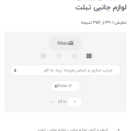
لوازم جانبی تبلت
Sorted
نمایش 1–36 از 356 نتیجه
by
price:
high
Filters
to
low
←
of 10
کیف و کاور
,
لوازم جانبی
,
لوازم جانبی تبلت