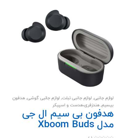
بوده و حمل آن آسان است. همراه داشتن کابل و کیف نیز استفاده
ها
از این محصول را راحت‌تر می‌کند. در مجموع، این پاوربانک ترکیبی
ممکن
از ظرفیت بالا، سرعت مناسب و ایمنی قابل‌اعتماد را ارائه می‌دهد.
است
در
صفحه
محصول
انتخاب
شوند
لوازم جانبی
,
لوازم جانبی تبلت
,
لوازم جانبی گوشی
,
هدفون
بیسیم
,
هندزفری،هدست و اسپیکر
هدفون بی سیم ال جی
مدل Xboom Buds