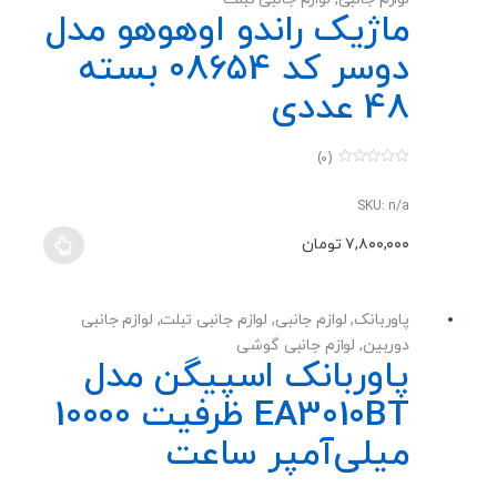
ماژیک راندو اوهوهو مدل
دوسر کد 08654 بسته
48 عددی
(0)
0
o
u
SKU: n/a
t
o
۷,۸۰۰,۰۰۰
تومان
f
این
5
محصول
دارای
پاوربانک
,
لوازم جانبی
,
لوازم جانبی تبلت
,
لوازم جانبی
انواع
دوربین
,
لوازم جانبی گوشی
مختلفی
پاوربانک اسپیگن مدل
می
EA3010BT ظرفیت 10000
باشد.
گزینه
میلی‌آمپر ساعت
ها
ممکن