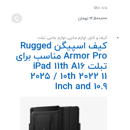
نمره
5.00
از
5
SKU: n/a
۱۲,۵۰۰,۰۰۰
تومان
این
محصول
دارای
کیف و کاور
,
لوازم جانبی
,
لوازم جانبی تبلت
انواع
کیف اسپیگن Rugged
مختلفی
Armor Pro مناسب برای
می
باشد.
تبلت iPad 11th A16
گزینه
2025 / 10th 2022 11
ها
ممکن
Inch and 10.9
است
در
صفحه
محصول
انتخاب
شوند