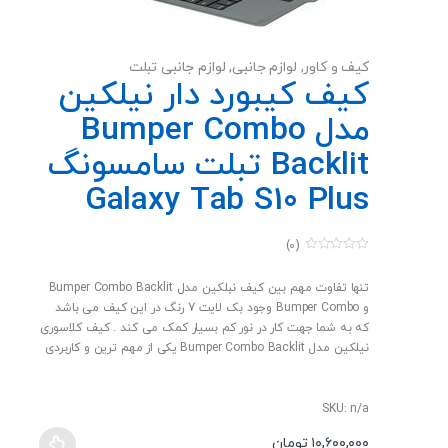
کیف و کاور
,
لوازم جانبی
,
لوازم جانبی تبلت
کیف کیبورد دار نیلکین
مدل Bumper Combo
Backlit تبلت سامسونگ
Galaxy Tab S10 Plus
(0)
0
o
u
تنها تفاوت مهم بین کیف نبلکین مدل Bumper Combo Backlit
t
و Bumper Combo وجود بک لایت 7 رنگ در این کیف می باشد
o
f
که به شما جهت کار در نور کم بسیار کمک می کند . کیف کلاسوری
5
نیلکین مدل Bumper Combo Backlit یکی از مهم ترین و کاربردی
ترین لوازم جانبی است که شما در کنار تبلت خود باید تهیه کنید تا
تجربه کاربری خود را با دستگاهتان به حداکثر برسانید. ابتدایی
ترین کاری که Bumper Combo Backlit برای شما انجام خواهد داد
SKU: n/a
محافظت کامل از تمام قسمت ها به خصوص دوربین شماست.
۱۰,۶۰۰,۰۰۰
تومان
پوشش خارجی که ترکیبی با کیفیت از پلی کربنات PC و TPU