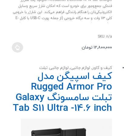
Spigen ArcStation Essential 113W Car Charger یک شارژر
t
فندکی جمع‌وجور برای خودرو است که امکان شارژ سریع وسایل
o
f
الکترونیکی‌تان را هنگام رانندگی فراهم می‌کند. این شارژر با خروجی
5
کلی ۱۱۳ وات و سه درگاه خروجی (از جمله پورت USB-C با کابل E-
Marker همراه) طراحی شده است تا بتوانید هم‌زمان چند دستگاه
— مثل گوشی، تبلت یا لپ‌تاپ — را شارژ کنید. این مدل با طیف
گسترده‌ای از دستگاه‌ها (از گوشی‌های هوشمند گرفته تا لپ‌تاپ و
SKU: n/a
تبلت) سازگار است و از پروتکل‌های رایج شارژ سریع پشتیبانی
۱۲,۸۰۰,۰۰۰
تومان
می‌کند. طراحی کوچک و فشرده آن باعث می‌شود به راحتی در جای
این
فندکی خودرو قرار گیرد بدون اینکه فضای زیادی اشغال کند. اگر
محصول
دنبال شارژ سریع و مطمئن در مسیر هستید، این شارژر انتخابی
دارای
کاربردی و راحت است.
کیف و کاور
,
لوازم جانبی
,
لوازم جانبی تبلت
انواع
کیف اسپیگن مدل
مختلفی
Rugged Armor Pro
می
باشد.
تبلت سامسونگ Galaxy
گزینه
Tab S11 Ultra -14.6 inch
ها
ممکن
است
در
صفحه