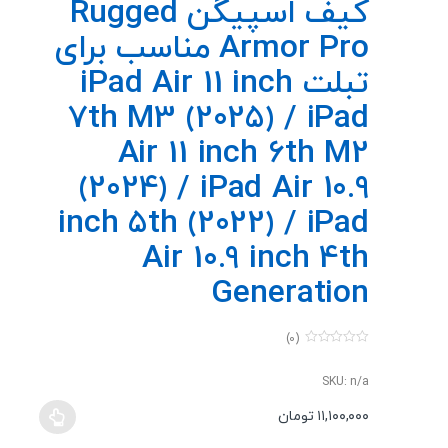
کیف اسپیگن Rugged
Armor Pro مناسب برای
تبلت iPad Air 11 inch
7th M3 (2025) / iPad
Air 11 inch 6th M2
(2024) / iPad Air 10.9
inch 5th (2022) / iPad
Air 10.9 inch 4th
Generation
(0)
0
o
u
SKU: n/a
t
o
۱۱,۱۰۰,۰۰۰
تومان
f
این
5