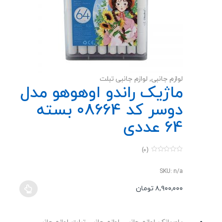
شوند
لوازم جانبی
,
لوازم جانبی تبلت
ماژیک راندو اوهوهو مدل
دوسر کد 08664 بسته
64 عددی
(0)
0
o
u
SKU: n/a
t
o
۸,۹۰۰,۰۰۰
تومان
f
این
5
محصول
دارای