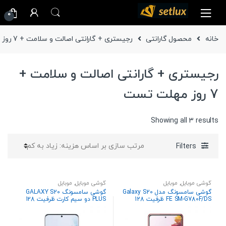
Ski
Ski
0
t
t
navigatio
conten
خانه
محصول گارانتی
رجیستری + گارانتی اصالت و سلامت + 7 روز مهلت تست
رجیستری + گارانتی اصالت و سلامت +
7 روز مهلت تست
Sorted
Showing all 3 results
by
price:
Filters
high
to
low
گوشی موبایل
,
موبایل
گوشی موبایل
,
موبایل
گوشی سامسونگ مدل Galaxy S20
گوشی سامسونگ GALAXY S20
FE SM-G780F/DS ظرفیت 128
PLUS دو سیم کارت ظرفیت 128
گیگابایت دو سیم کارت
گیگابایت