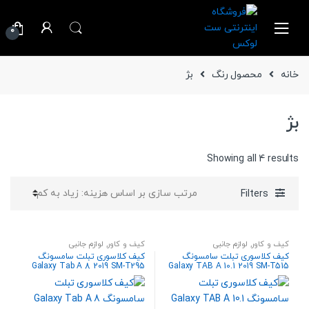
Ski
Ski
t
t
0
navigatio
conten
خانه
محصول رنگ
بژ
بژ
Sorted
Showing all 4 results
by
price:
Filters
high
to
low
کیف و کاور
,
لوازم جانبی
کیف و کاور
,
لوازم جانبی
کیف کلاسوری تبلت سامسونگ
کیف کلاسوری تبلت سامسونگ
Galaxy Tab A 8 2019 SM-T295
Galaxy TAB A 10.1 2019 SM-T515
/ 510