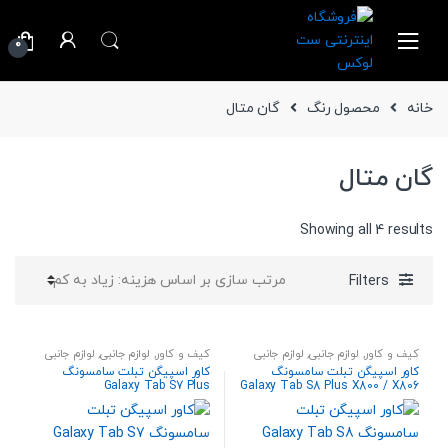
Ski
Ski
t
t
0
navigatio
conten
خانه
محصول رنگ
گان متال
گان متال
Sorted
Showing all 4 results
by
price:
Filters
high
to
low
کیف و کاور
,
لوازم جانبی
,
لوازم جانبی
کیف و کاور
,
لوازم جانبی
,
لوازم جانبی
تبلت
تبلت
کاور اسپیگن تبلت سامسونگ
کاور اسپیگن تبلت سامسونگ
Galaxy Tab S7 Plus
Galaxy Tab S8 Plus X800 / X806
مدل Tough Armor Pro
T970/T975/T976 مدل Tough
Armor Pro