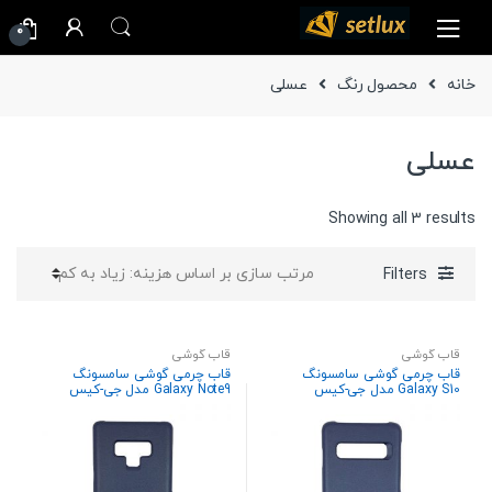
Ski
Ski
0
t
t
navigatio
conten
خانه
محصول رنگ
عسلی
عسلی
Sorted
Showing all 3 results
by
price:
Filters
high
to
low
قاب گوشی
قاب گوشی
قاب چرمی گوشی سامسونگ
قاب چرمی گوشی سامسونگ
Galaxy S10 مدل جی-کیس
Galaxy Note9 مدل جی-کیس