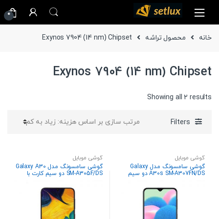
Ski
Ski
0
t
t
navigatio
conten
خانه
محصول تراشه
Exynos 7904 (14 nm) Chipset
Exynos 7904 (14 nm) Chipset
Sorted
Showing all 2 results
by
price:
Filters
high
to
low
گوشی موبایل
گوشی موبایل
گوشی سامسونگ مدل Galaxy
گوشی سامسونگ مدل Galaxy A30
A30s SM-A307FN/DS دو سیم
SM-A305F/DS دو سیم کارت با
کارت با ظرفیت 128 گیگابایت
ظرفیت 64 گیگابایت