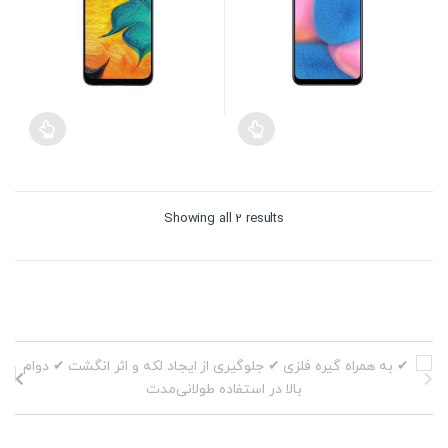
Sorted
Showing all 2 results
by
price:
high
to
low