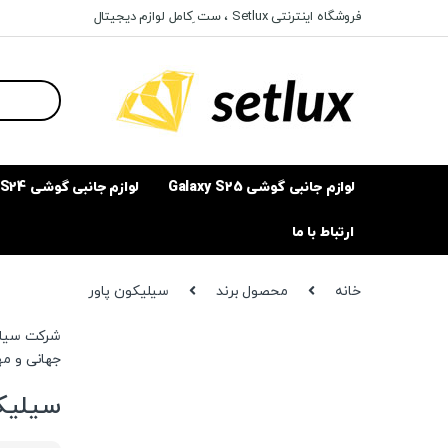
Ski
Ski
فروشگاه اینترنتی Setlux ، ست ِکامل لوازم دیجیتال
t
t
navigatio
conten
Search
for:
لوازم جانبی گوشی Galaxy S25
لوازم جانبی گوشی Galaxy S24
ارتباط با ما
خانه
محصول برند
سیلیکون پاور
جهانی و م
سیلیکو