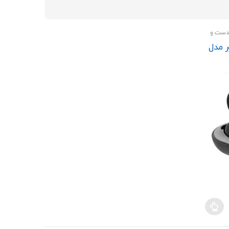
price:
high
to
دست و
low
 مدل