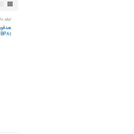
لوازم جا
اسپیکر
هدفون
 BP81