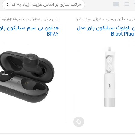
نبی
,
هدفون بیسیم
,
هندزفری،هدست و
لوازم جانبی
,
هدفون بیسیم
,
هندزفری،ه
اسپیکر
 بلوتوث سیلیکون پاور مدل
هدفون بی سیم سیلیکون پاور
BP82
Blast Plug