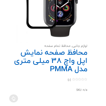
لوازم جانبی
,
محافظ تمام صفحه
محافظ صفحه نمایش
اپل واچ 38 میلی متری
مدل PMMA
(0)
0
o
u
SKU: n/a
t
o
f
5