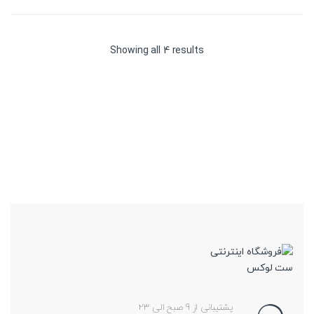
Sorted
Showing all 4 results
by
price:
high
to
low
پشتیبانی از 9 صبح الی 23