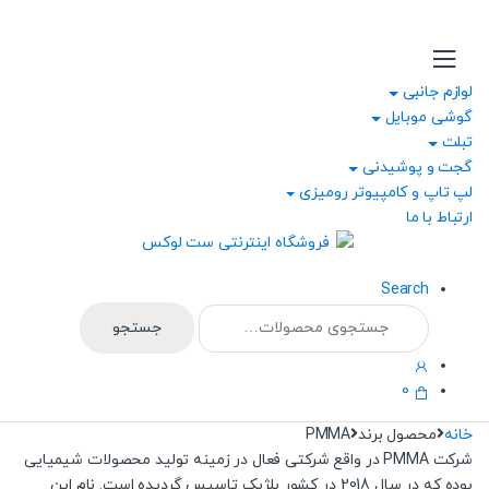
Ski
Ski
t
t
navigatio
conten
لوازم جانبی
گوشی موبایل
تبلت
گجت و پوشیدنی
لپ تاپ و کامپیوتر رومیزی
ارتباط با ما
Search
جستجو
جستجو
برای:
0
خانه
محصول برند
PMMA
شرکت PMMA در واقع شرکتی فعال در زمینه تولید محصولات شیمیایی
بوده که در سال 2018 در کشور بلژیک تاسیس گردیده است. نام این