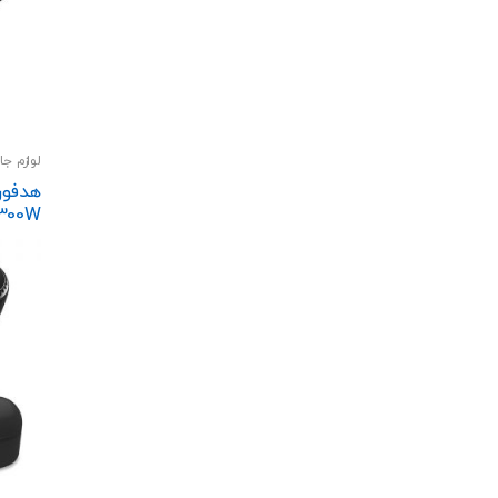
لوازم جا
اسپیکر
هدفون
300W