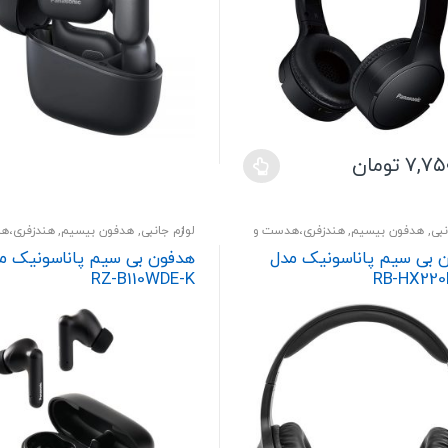
است
در
صفحه
محصول
انتخاب
شوند
۷,۷۵
تومان
نبی
,
هدفون بیسیم
,
هندزفری،هدست و
لوازم جانبی
,
هدفون بیسیم
,
هندزفری،ه
اسپیکر
 بی سیم پاناسونیک مدل
هدفون بی سیم پاناسونیک م
ی
RZ-B110WDE-K
RB-HX220