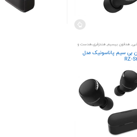
نبی
,
هدفون بیسیم
,
هندزفری،هدست و
 بی سیم پاناسونیک مدل
RZ-S