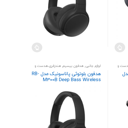
است
در
صفحه
محصول
انتخاب
شوند
دست و
لوازم جانبی
,
هدفون بیسیم
,
هندزفری،هدست و
اسپیکر
دل
هدفون بلوتوثی پاناسونیک مدل RB-
M300B Deep Bass Wireless