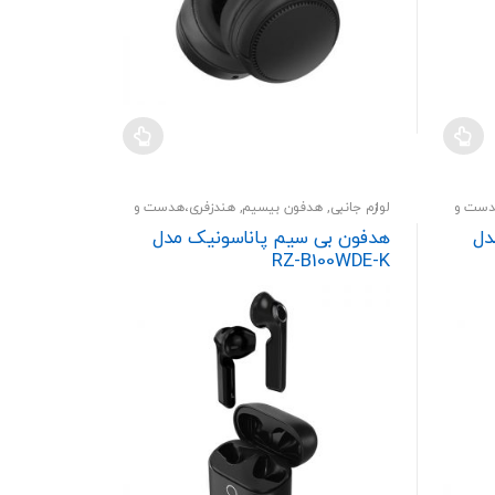
دست و
لوازم جانبی
,
هدفون بیسیم
,
هندزفری،هدست و
اسپیکر
دل
هدفون بی سیم پاناسونیک مدل
RZ-B100WDE-K