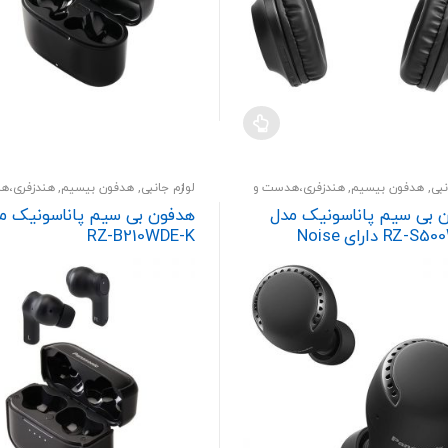
نبی
,
هدفون بیسیم
,
هندزفری،هدست و
لوازم جانبی
,
هدفون بیسیم
,
هندزفری،ه
اسپیکر
 بی سیم پاناسونیک مدل
هدفون بی سیم پاناسونیک م
RZ-S500WE-K دارای Noise
RZ-B210WDE-K
Canc