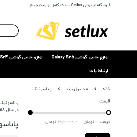
Ski
Ski
فروشگاه اینترنتی Setlux ، ست ِکامل لوازم دیجیتال
t
t
navigatio
conten
Search
for:
لوازم جانبی گوشی Galaxy S25
لوازم جانبی گوشی Galaxy S24
ارتباط با ما
خانه
محصول برند
پاناسونیک
قیمت
پاناسونیک 
در سال ۱۹۱۸ توسط کونوسوکه ماتسوشیتا تحت نام ماتسوشیتا تأسیس شد .
قيمت:
0 تومان
—
30,000,000 تومان
پاناس
حداقل
حداكثر
قیمت
قيمت