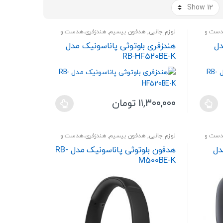
price:
high
to
دست و
لوازم جانبی
,
هدفون بیسیم
,
هندزفری،هدست و
low
اسپیکر
دل
هندزفری بلوتوثی پاناسونیک مدل
RB-HF520BE-K
۱۱,۳۰۰,۰۰۰
تومان
این
محصول
دارای
دست و
لوازم جانبی
,
هدفون بیسیم
,
هندزفری،هدست و
اسپیکر
انواع
دل
هدفون بلوتوثی پاناسونیک مدل RB-
مختلفی
M500BE-K
می
باشد.
گزینه
ها
ممکن