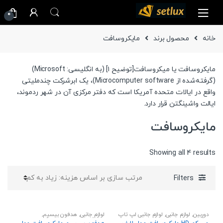
Ski
Ski
0
t
t
navigatio
conten
خانه
محصول برند
مایکروسافت
مایکروسافت یا میکروسافت[توضیح ۱] (به انگلیسی: Microsoft)
(گرفته‌شده از Microcomputer software)، یک ابرشرکت چندملیتی
واقع در ایالات متحده آمریکا است که دفتر مرکزی آن در شهر ردموند،
ایالت واشینگتن قرار دارد.
مایکروسافت
Sorted
Showing all 4 results
by
price:
Filters
high
to
low
دوربین
,
لوازم جانبی
,
لوازم جانبی لپ تاپ
لوازم جانبی
,
هدفون بیسیم
,
و کامپیوتر رومیزی
هندزفری،هدست و اسپیکر