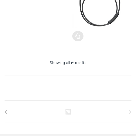
Sorted
Showing all 3 results
by
price:
high
to
low