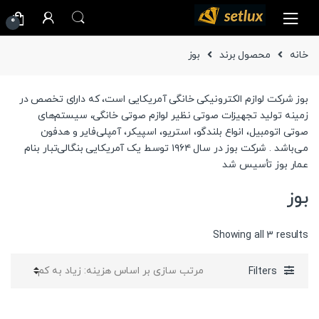
Ski
Ski
0
t
t
navigatio
conten
خانه
محصول برند
بوز
بوز شرکت لوازم الکترونیکی خانگی آمریکایی است، که دارای تخصص در
زمینه تولید تجهیزات صوتی نظیر لوازم صوتی خانگی، سیستم‌های
صوتی اتومبیل، انواع بلندگو، استریو، اسپیکر، آمپلی‌فایر و هدفون
می‌باشد . شرکت بوز در سال ۱۹۶۴ توسط یک آمریکایی بنگالی‌تبار بنام
عمار بوز تأسیس شد
بوز
Sorted
Showing all 3 results
by
price:
Filters
high
to
low