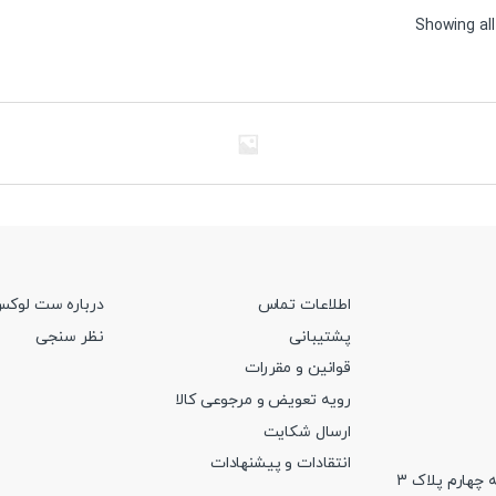
Sorted
Showing all
by
price:
high
to
low
اطلاعات تماس
درباره ست لوک
پشتیبانی
نظر سنجی
قوانین و مقررات
رویه تعویض و مرجوعی کالا
ارسال شکایت
انتقادات و پیشنهادات
 چهارم پلاک 3