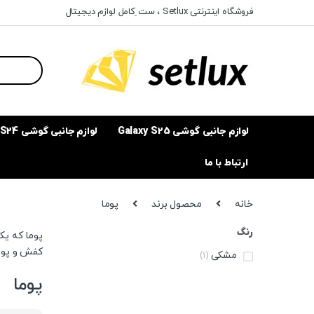
Ski
Ski
فروشگاه اینترنتی Setlux ، ست ِکامل لوازم دیجیتال
t
t
navigatio
conten
Search
for:
لوازم جانبی گوشی Galaxy S25
لوازم جانبی گوشی Galaxy S24
ارتباط با ما
خانه
محصول برند
پوما
رنگ
پوما که یک
کفش و پوشاک 
مشکی
(1)
پوما