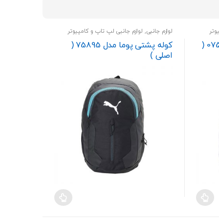
price:
high
to
وتر
لوازم جانبی
,
لوازم جانبی لپ تاپ و کامپیوتر
low
رومیزی
کوله پشتی پوما مدل 07574915 (
کوله پشتی پوما مدل 75895 (
اصلی )