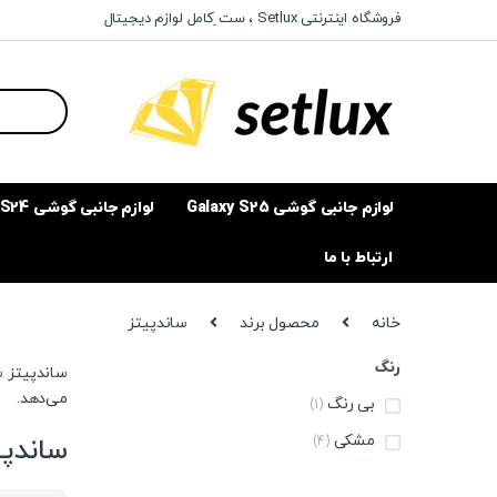
Ski
Ski
فروشگاه اینترنتی Setlux ، ست ِکامل لوازم دیجیتال
t
t
navigatio
conten
Search
for:
لوازم جانبی گوشی Galaxy S25
لوازم جانبی گوشی Galaxy S24
ارتباط با ما
خانه
محصول برند
ساندپیتز
رنگ
می‌دهد.
بی رنگ
(1)
مشکی
ساندپی
(4)