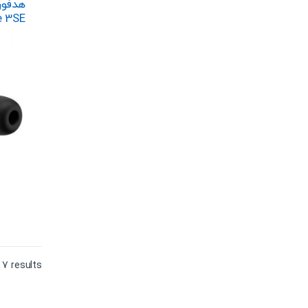
هدفون
e 3SE
 7 results