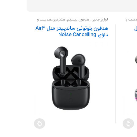
price:
high
to
دست و
لوازم جانبی
,
هدفون بیسیم
,
هندزفری،هدست و
low
اسپیکر
ل
هدفون بلوتوثی ساندپیتز مدل Air3
دارای Noise Cancelling
Microphone