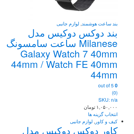
بند ساعت هوشمند
,
لوازم جانبی
بند دوکس دوکیس مدل
Milanese ساعت سامسونگ
Galaxy Watch 7 40mm
44mm / Watch FE 40mm
44mm
out of 5
0
(0)
SKU: n/a
۱,۰۵۰,۰۰۰
تومان
انتخاب گزینه ها
این
کیف و کاور
,
لوازم جانبی
کاور دوکس دوکیس مدل
محصول