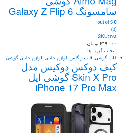
Aimo Mag گوشی
سامسونگ Galaxy Z Flip 6
out of 5
0
(0)
SKU: n/a
۶۴۹,۰۰۰
تومان
انتخاب گزینه ها
این
قاب گوشی
,
قاب و گلس
,
لوازم جانبی
,
لوازم جانبی گوشی
کیف دوکس دوکیس مدل
محصول
دارای
Skin X Pro گوشی اپل
انواع
iPhone 17 Pro Max
مختلفی
می
باشد.
گزینه
ها
ممکن
است