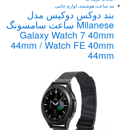
این
بند ساعت هوشمند
,
لوازم جانبی
بند دوکس دوکیس مدل
محصول
دارای
Milanese ساعت سامسونگ
انواع
Galaxy Watch 7 40mm
مختلفی
می
44mm / Watch FE 40mm
باشد.
44mm
گزینه
ها
ممکن
است
در
صفحه
محصول
انتخاب
شوند