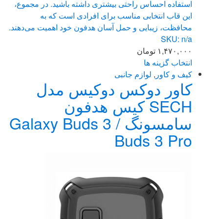
استفاده احساس راحتی بیشتری داشته باشید. در مجموع،
این قاب انتخابی مناسب برای افرادی است که به
محافظت، زیبایی و حمل آسان هدفون خود اهمیت می‌دهند.
SKU: n/a
۱,۴۷۰,۰۰۰
تومان
انتخاب گزینه ها
این
کیف و کاور
,
لوازم جانبی
کاور دوکس دوکیس مدل
محصول
دارای
SECH کیس هدفون
انواع
سامسونگ Galaxy Buds 3 /
مختلفی
می
Buds 3 Pro
باشد.
گزینه
ها
ممکن
است
در
صفحه