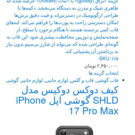
گزینه «براق (glossy)» یا «مات (frosted)» عرضه شده که
ظاهری شیک و مدرن به دستگاه می‌بخشد. دکمه‌ها با
طراحی ارگونومیک در دسترس‌اند و فیت دقیق برش‌ها
امکان دسترسی راحت به پورت‌ها را فراهم می‌کند. لبه‌های
قاب کمی برجسته هستند تا هنگام برخورد با سطح، از
صفحه‌نمایش و دوربین محافظت بیشتری شود. این قاب به
گونه‌ای طراحی شده که می‌تواند از شارژ بی‌سیم بدون نیاز
به برداشتن آن پشتیبانی کند.
SKU: n/a
۲,۴۵۰,۰۰۰
تومان
انتخاب گزینه ها
این
قاب گوشی
,
قاب و گلس
,
لوازم جانبی
,
لوازم جانبی گوشی
کیف دوکس دوکیس مدل
محصول
دارای
SHLD گوشی اپل iPhone
انواع
17 Pro Max
مختلفی
می
باشد.
گزینه