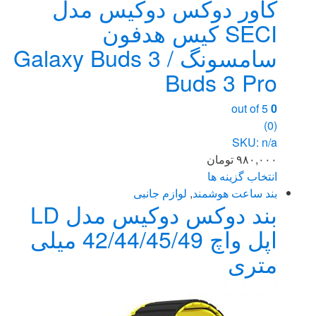
کاور دوکس دوکیس مدل
SECI کیس هدفون
سامسونگ Galaxy Buds 3 /
Buds 3 Pro
out of 5
0
(0)
SKU: n/a
۹۸۰,۰۰۰
تومان
انتخاب گزینه ها
این
بند ساعت هوشمند
,
لوازم جانبی
بند دوکس دوکیس مدل LD
محصول
دارای
اپل واچ 42/44/45/49 میلی
انواع
متری
مختلفی
می
باشد.
گزینه