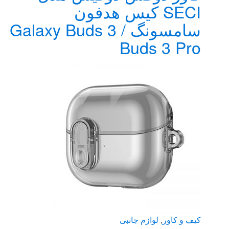
دارای
SECI کیس هدفون
انواع
سامسونگ Galaxy Buds 3 /
مختلفی
می
Buds 3 Pro
باشد.
گزینه
ها
ممکن
است
در
صفحه
محصول
انتخاب
شوند
کیف و کاور
,
لوازم جانبی