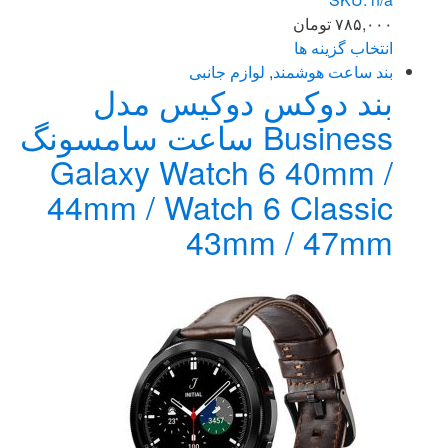
۷۸۵,۰۰۰
تومان
انتخاب گزینه ها
این
بند ساعت هوشمند
,
لوازم جانبی
بند دوکس دوکیس مدل
محصول
دارای
Business ساعت سامسونگ
انواع
Galaxy Watch 6 40mm /
مختلفی
می
44mm / Watch 6 Classic
باشد.
43mm / 47mm
گزینه
ها
ممکن
است
در
صفحه
محصول
انتخاب
شوند