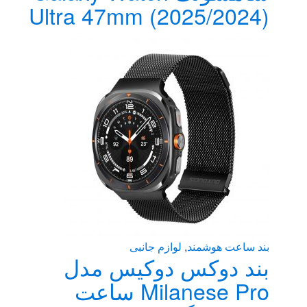
می
Ultra 47mm (2025/2024)
باشد.
گزینه
ها
ممکن
است
در
صفحه
محصول
انتخاب
شوند
بند ساعت هوشمند
,
لوازم جانبی
بند دوکس دوکیس مدل
Milanese Pro ساعت