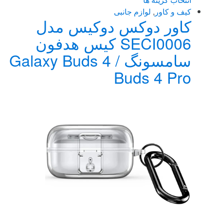
این
کیف و کاور
,
لوازم جانبی
کاور دوکس دوکیس مدل
محصول
دارای
SECI0006 کیس هدفون
انواع
سامسونگ Galaxy Buds 4 /
مختلفی
می
Buds 4 Pro
باشد.
گزینه
ها
ممکن
است
در
صفحه
محصول
انتخاب
شوند