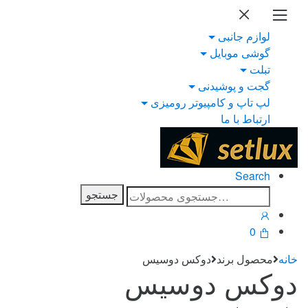
Ski
Ski
t
t
لوازم جانبی
navigatio
conten
گوشی موبایل
تبلت
گجت و پوشیدنی
لپ تاپ و کامپیوتر رومیزی
ارتباط با ما
Search
جستجو
جستجو
برای:
0
خانه
محصول برند
دوکس دوسیس
دوکس دوسیس