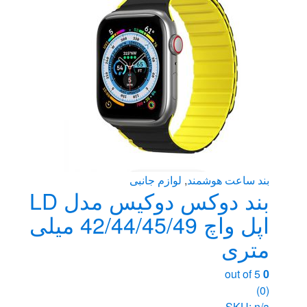
ها
ممکن
است
در
صفحه
محصول
انتخاب
شوند
بند ساعت هوشمند
,
لوازم جانبی
بند دوکس دوکیس مدل LD
اپل واچ 42/44/45/49 میلی
متری
out of 5
0
(0)
SKU: n/a