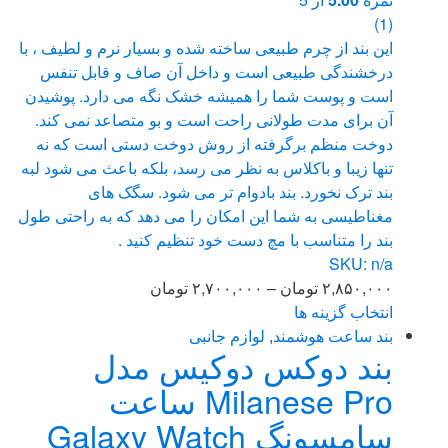
(1)
این بند از چرم طبیعی ساخته شده و بسیار نرم و لطیف ، با
درخشندگی طبیعی است و داخل آن صاف و قابل تنفس
است و پوست شما را همیشه خشک نگه می دارد. پوشیدن
آن برای مدت طولانی راحت است و بو متصاعد نمی کند.
دوخت منظم برگرفته از روش دوخت دستی است که نه
تنها زیبا و باکلاس به نظر می رسد، بلکه باعث می شود لبه
بند ترک نخورد. بند بادوام تر می شود. سگک های
مغناطیسی به شما این امکان را می دهد که به راحتی طول
بند را متناسب با مچ دست خود تنظیم کنید .
SKU: n/a
Price
۲,۸۵۰,۰۰۰
تومان
–
۲,۷۰۰,۰۰۰
تومان
range:
انتخاب گزینه ها
این
۲,۷۰۰,۰۰۰ تومان
بند ساعت هوشمند
,
لوازم جانبی
بند دوکس دوکیس مدل
محصول
through
دارای
۲,۸۵۰,۰۰۰ تومان
Milanese Pro ساعت
انواع
سامسونگ Galaxy Watch
مختلفی