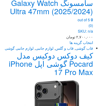
سامسونگ Galaxy Watch
Ultra 47mm (2025/2024)
out of 5
0
(0)
SKU: n/a
۲,۷۰۰,۰۰۰
تومان
انتخاب گزینه ها
این
قاب گوشی
,
قاب و گلس
,
لوازم جانبی
,
لوازم جانبی گوشی
کیف دوکس دوکیس مدل
محصول
دارای
Pocard گوشی اپل iPhone
انواع
17 Pro Max
مختلفی
می
باشد.
گزینه
ها
ممکن
است