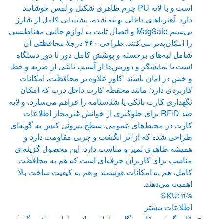
است و با لایه PU چرم ظاهری شکیل و لمس خوشایند
دارد. آهنرباهای داخلی بهینه شده، پشتیبانی کامل از شارژ
بی‌سیم MagSafe و اتصال ثابت به لوازم جانبی مغناطیسی
را امکان‌پذیر می‌کنند. طراحی ۳۶۰ درجهٔ محافظتی آن
شامل لبه‌های برجسته و پوشش کامل دور تا دور دستگاه
است تا نمایشگر و دوربین‌ها از آسیب ناشی از ضربه و خط‌
و خش در امان باشند. کاور علاوه بر محافظت، امکانات
کاربردی دارد؛ مانند محفظه کارت داخل درب که امکان
نگهداری کارت بانکی یا شناسنامه را فراهم می‌سازد، و لایه
ضد RFID برای جلوگیری از خوانش غیرمجاز اطلاعات
کارت‌ در محیط‌های عمومی. سطح بیرونی کیس به گونه‌ای
طراحی شده که از اثر انگشت و چربی مقاومت دارد و
همیشه ظاهری تمیز و مناسب دارد. این محصول گزینه‌ای
مناسب برای کاربران حرفه‌ای است که هم به محافظت
کامل، هم به امکانات هوشمند و هم به کیفیت ساخت بالا
اهمیت می‌دهند.
SKU: n/a
اطلاعات بیشتر
قاب گوشی
,
قاب و گلس
,
لوازم جانبی
,
لوازم جانبی گوشی