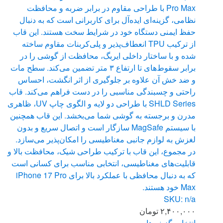
Pro Max با طراحی مقاوم در برابر ضربه و محافظت
نظامی، گزینه‌ای ایده‌آل برای کاربرانی است که به دنبال
حفظ ایمنی دستگاه خود در شرایط سخت هستند. این قاب
از ترکیب TPU انعطاف‌پذیر و پلی‌کربنات مقاوم ساخته
شده و با ساختار داخلی ایربگ، محافظت از گوشی را در
برابر سقوط‌های تا ارتفاع ۳ متر تضمین می‌کند. سطح مات
و ضد خش آن علاوه بر جلوگیری از اثر انگشت، احساس
راحتی و چسبندگی مناسبی را در دست فراهم می‌کند. قاب
SHLD Series با طراحی دو لایه و الگوی چاپ UV، ظاهری
مدرن و برجسته به گوشی شما می‌بخشد. این قاب همچنین
با سیستم MagSafe سازگار است و اتصال سریع و بدون
لغزش به لوازم جانبی مغناطیسی را امکان‌پذیر می‌سازد.
در مجموع، این قاب با ترکیب طراحی شیک، محافظت بالا و
قابلیت‌های مغناطیسی، انتخابی مناسب برای کسانی است
که به دنبال محافظی با عملکرد بالا برای iPhone 17 Pro
Max خود هستند.
SKU: n/a
۲,۴۰۰,۰۰۰
تومان
انتخاب گزینه ها