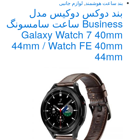
این
بند ساعت هوشمند
,
لوازم جانبی
بند دوکس دوکیس مدل
محصول
دارای
Business ساعت سامسونگ
انواع
Galaxy Watch 7 40mm
مختلفی
می
44mm / Watch FE 40mm
باشد.
44mm
گزینه
ها
ممکن
است
در
صفحه
محصول
انتخاب
شوند