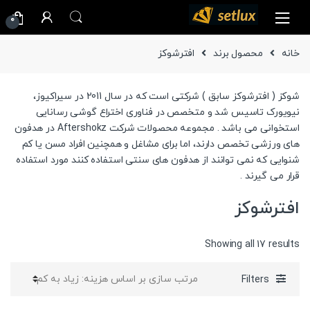
Ski
Ski
0
t
t
navigatio
conten
خانه
محصول برند
افترشوکز
شوکز ( افترشوکز سابق ) شرکتی است که در سال 2011 در سیراکیوز،
نیویورک تاسیس شد و متخصص در فناوری اختراع گوشی رسانایی
استخوانی می باشد . مجموعه محصولات شرکت Aftershokz در هدفون
های ورزشی تخصص دارند، اما برای مشاغل و همچنین افراد مسن یا کم
شنوایی که نمی توانند از هدفون های سنتی استفاده کنند مورد استفاده
قرار می گیرند .
افترشوکز
Sorted
Showing all 17 results
by
price:
Filters
high
to