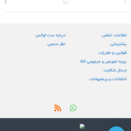
ها
ها
ممکن
ممکن
است
است
در
در
صفحه
صفحه
اطلاعات تماس
درباره ست لوکس
محصول
محصول
پشتیبانی
نظر سنجی
انتخاب
انتخاب
قوانین و مقررات
شوند
شوند
رویه تعویض و مرجوعی کالا
ارسال شکایت
انتقادات و پیشنهادات