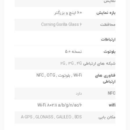
نمایش
بازه نمایش
6.0 اینچ و بزرگتر
محافظت
Corning Gorilla Glass 6
ارتباطات
بلوتوث
نسخه 5.0
شبکه های ارتباطی
2G , 3G , 4G
فناوری های
Wi-Fi , بلوتوث , NFC , OTG
ارتباطی
NFC
دارد
Wi-Fi 802.11 a/b/g/n/ac/6
wifi
مکان بابی
A-GPS , GLONASS , GALILEO , BDS