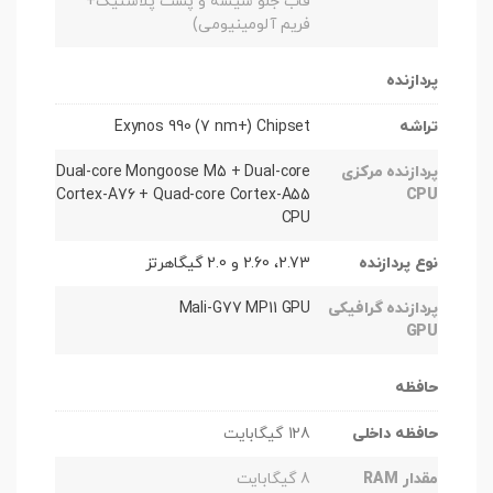
قاب جلو شیشه و پشت پلاستیک+
فریم آلومینیومی)
پردازنده
تراشه
Exynos 990 (7 nm+) Chipset
پردازنده مرکزی
Dual-core Mongoose M5 + Dual-core
Cortex-A76 + Quad-core Cortex-A55
CPU
CPU
نوع پردازنده
2.73، 2.60 و 2.0 گیگاهرتز
پردازنده گرافیکی
Mali-G77 MP11 GPU
GPU
حافظه
حافظه داخلی
128 گیگابایت
مقدار RAM
8 گیگابایت