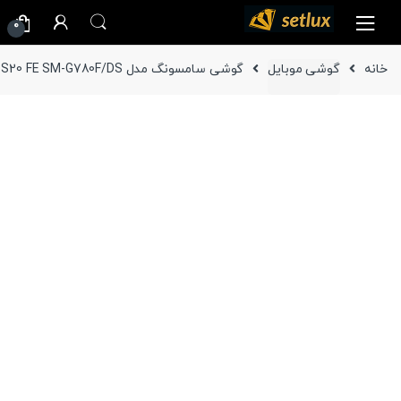
Ski
Ski
0
t
t
navigatio
conten
خانه
گوشی موبایل
گوشی سامسونگ مدل Galaxy S20 FE SM-G780F/DS ظرفیت 128 گیگابایت دو سیم کارت