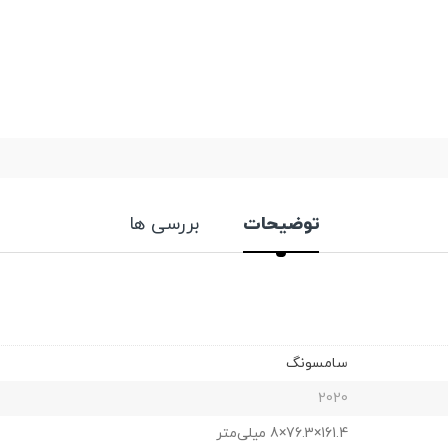
توضیحات
بررسی ها
سامسونگ
2020
161.4×76.3×8 میلی‌متر