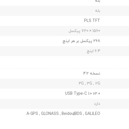
بله
بله
PLS TFT
1560 × 720 پیکسل
268 پیکسل بر هر اینچ
6.4 اینچ
نسخه 4.2
4G , 3G , 2G
USB Type-C 1.0 v2.0
دارد
A-GPS , GLONASS , Beidou|BDS , GALILEO