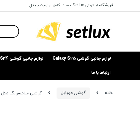
Ski
Ski
فروشگاه اینترنتی Setlux ، ست ِکامل لوازم دیجیتال
t
t
navigatio
conten
Search
for:
لوازم جانبی گوشی Galaxy S25
لوازم جانبی گوشی Galaxy S24
ارتباط با ما
خانه
گوشی موبایل
گوشی سامسونگ مدل Galaxy A11 SM-A115F/DS با ظرفیت 32 گیگابایت