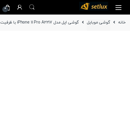
Ski
Ski
0
t
t
navigatio
conten
خانه
گوشی موبایل
گوشی اپل مدل iPhone 11 Pro A2217 با ظرفیت 256 گیگابایت