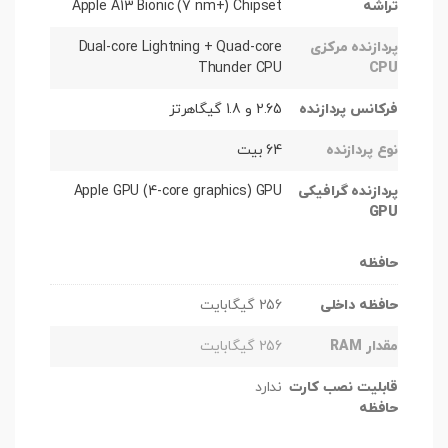
تراشه
Apple A13 Bionic (7 nm+) Chipset
پردازنده مرکزی
Dual-core Lightning + Quad-core
Thunder CPU
CPU
فرکانس پردازنده
2.65 و 1.8 گیگاهرتز
نوع پردازنده
64 بیت
پردازنده گرافیکی
Apple GPU (4-core graphics) GPU
GPU
حافظه
حافظه داخلی
256 گیگابایت
مقدار RAM
256 گیگابایت
قابلیت نصب کارت
ندارد
حافظه