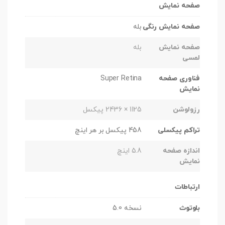
صفحه نمایش
صفحه نمایش رنگی
بله
صفحه نمایش
بله
لمسی
فناوری صفحه
Super Retina
نمایش
رزولوشن
1125 × 2436 پیکسل
تراکم پیکسلی
458 پیکسل بر هر اینچ
اندازه صفحه
5.8 اینچ
نمایش
ارتباطات
بلوتوث
نسخه 5.0