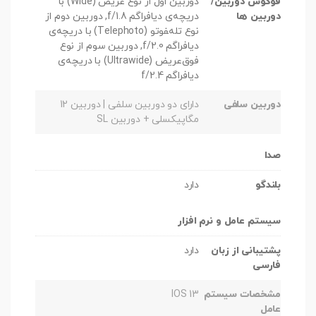
فوکوس دوربین/
دوربین اول از نوع عریض (Wide) با
دوربین ها
دریچه‌ی دیافراگم f/1.8, دوربین دوم از
نوع تله‌‍فوتو (Telephoto) با دریچه‌ی
دیافراگم f/2.0, دوربین سوم از نوع
فوق‌عریض (Ultrawide) با دریچه‌ی
دیافراگم f/2.4
دوربین سلفی
دارای دو دوربین سلفی | دوربین 12
مگاپیکسلی + دوربین SL
صدا
بلندگو
دارد
سیستم عامل و نرم افزار
پشتیبانی از زبان
دارد
فارسی
مشخصات سیستم
IOS 13
عامل