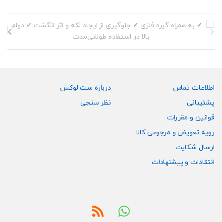
می
می
باشد.
باشد.
گزینه
گزینه
ها
ها
ممکن
ممکن
است
است
در
در
صفحه
صفحه
اطلاعات تماس
درباره ست لوکس
محصول
محصول
پشتیبانی
نظر سنجی
انتخاب
انتخاب
قوانین و مقررات
شوند
شوند
رویه تعویض و مرجوعی کالا
ارسال شکایت
انتقادات و پیشنهادات