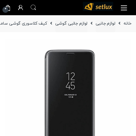
Ski
Ski
0
t
t
navigatio
conten
خانه
لوازم جانبی
لوازم جانبی گوشی
کیف کلاسوری گوشی سامسونگ Galaxy S9 مدل r View Standing