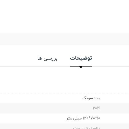
توضیحات
بررسی ها
سامسونگ
2019
10*70*140 میلی متر
پلاستیک سخت