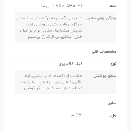
ابعاد
12.6 × 153 × 75 میلی متر
ویژگی های خاص
دسترسی آسان به درگاه ها , هوشمند ,
جایگزین قاب پشتی موبایل , امکان
نمایش هشدارها , مقاوم در برابر خط و
خش , پشتیبانی از شارژ بی‌سیم
مشخصات فنی
نوع
کیف کلاسوری
سطح پوشش
حفاظت از دکمه‌ها, قاب پشتی, لبه
بالایی, لبه پایینی, لبه چپ, لبه راست,
محافظت از صفحه نمایشگر گوشی
سایر
وزن
51 گرم