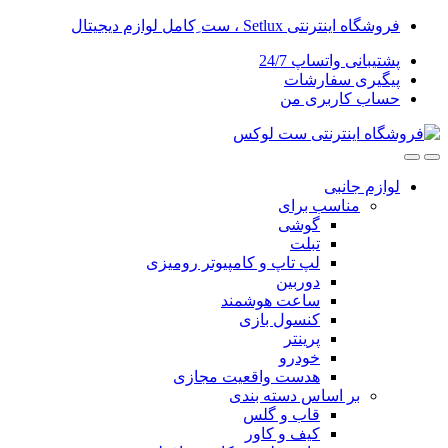
 ِکامل لوازم دیجیتال
ساپ 24/7
ارشات
بری من
ی
ب برای
گوشی
تبلت
لپ تاپ و کامپیوتر رومیزی
دوربین
ساعت هوشمند
کنسول بازی
پرینتر
خودرو
هدست واقعیت مجازی
ساس دسته بندی
قاب و گلس
کیف و کاور