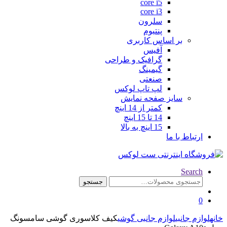
core i5
core i3
سلرون
پنتیوم
ساس کاربری
آفیس
گرافیک و طراحی
گیمینگ
صنعتی
لپ تاپ لوکس
 صفحه نمایش
کمتر از 14 اینچ
14 تا 15 اینچ
15 اینچ به بالا
جستجو
ازم جانبی گوشی
کیف کلاسوری گوشی سامسونگ