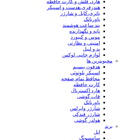
هارد، فلش و کارت حافظه
هندزفری،هدست و اسپیکر
باتری،کابل و شارژر
پاوربانک
بند ساعت هوشمند
پایه و نگهدارنده
موس و کیبورد
امنیتی و نظارتی
پد و لیبل
لوازم جانبی لوکس
بترین ها
هدفون بیسیم
اسپیکر بلوتوثی
محافظ تمام صفحه
کارت حافظه
هارد اکسترنال
قاب گوشی
پاوربانک
شارژر وایرلس
شارژر فندکی
هولدر گوشی
اپل
سامسونگ