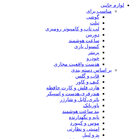
ی
ب برای
گوشی
تبلت
لپ تاپ و کامپیوتر رومیزی
دوربین
ساعت هوشمند
کنسول بازی
پرینتر
خودرو
هدست واقعیت مجازی
ساس دسته بندی
قاب و گلس
کیف و کاور
هارد، فلش و کارت حافظه
هندزفری،هدست و اسپیکر
باتری،کابل و شارژر
پاوربانک
بند ساعت هوشمند
پایه و نگهدارنده
موس و کیبورد
امنیتی و نظارتی
پد و لیبل