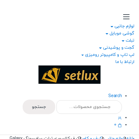
Ski
Ski
t
t
navigatio
conten
لوازم جانبی
گوشی موبایل
تبلت
گجت و پوشیدنی
لپ تاپ و کامپیوتر رومیزی
ارتباط با ما
Search
جستجو
جستجو
برای:
0
خانه
لوازم جانبی
کیف و کاور
کیف کلاسوری تبلت سامسونگ Galaxy