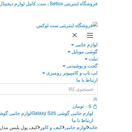
Ski
Ski
فروشگاه اینترنتی Setlux ، ست ِکامل لوازم دیجیتال
t
t
navigatio
conten
لوازم جانبی
گوشی موبایل
تبلت
گجت و پوشیدنی
لپ تاپ و کامپیوتر رومیزی
ارتباط با ما
Search
for:
0
۰
تومان
لوازم جانبی گوشی Galaxy S25
لوازم جانبی گوشی xy S24
ارتباط با ما
خانه
لوازم جانبی
کیف و کاور
کیف پول پلیس مدل yramid Bi-Fold Coin