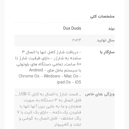
مشخصات کلی
برند
Dux Ducis
سال تولید
2024
سازگار با
– دریافت شارژ کامل تنها با اتصال 3
ساعته به شارژر – دارای ظرفیت شارژ تا
80 ساعت, تمامی دستگاه های بلوتوثی
با سیستم عامل های Android –
Chrome Os – Windows – Mac Os –
ipad Os – iOS
ویژگی های خاص
_ فست شارژ با اتصال به کابل USB-C, _
قابل اتصال به 3 دستگاه به صورت
همزمان و جا به جایی بین آنها تنها با
فشردن یک دکمه, – دارای بک لایت با 7
رنگ مختلف – قابل اتصال به گوشی و
تبلت و کامپیوتر