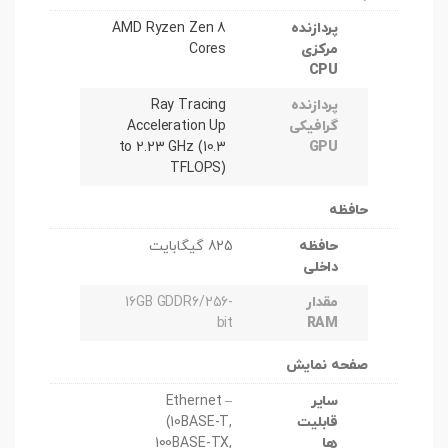
پردازنده
AMD Ryzen Zen 8
مرکزی
Cores
CPU
پردازنده
Ray Tracing
گرافیکی
Acceleration Up
to 2.23 GHz (10.3
GPU
TFLOPS)
حافظه
حافظه
825 گیگابایت
داخلی
مقدار
16GB GDDR6/256-
bit
RAM
صفحه نمایش
سایر
– Ethernet
قابلیت
(10BASE-T,
ها
100BASE-TX,