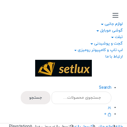
Ski
Ski
t
t
navigatio
conten
لوازم جانبی
گوشی موبایل
تبلت
گجت و پوشیدنی
لپ تاپ و کامپیوتر رومیزی
ارتباط با ما
Search
جستجو
جستجو
برای:
0
خانه
لوازم جانبی
کنسول بازی
کنسول بازی سونی مدل Playstation5