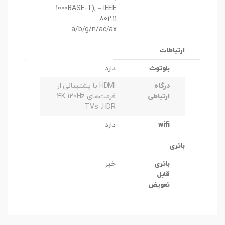
1000BASE-T), – IEEE
802.11
a/b/g/n/ac/ax
ارتباطات
بلوتوث
دارد
درگاه
HDMI با پشتیبانی از
ارتباطی
فرمت‌های 4K 120Hz
TVs ،HDR
wifi
دارد
باتری
باتری
خیر
قابل
تعویض