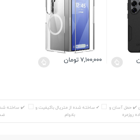
ن
۷,۱۰۰,۰۰۰
تومان
این
محصول
دارای
انواع
مختلفی
می
باشد.
گزینه
ها
ممکن
است