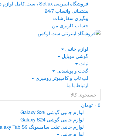
Ski
Ski
فروشگاه اینترنتی Setlux ، ست ِکامل لوازم دیجیتال
t
t
پشتیبانی واتساپ 24/7
navigatio
conten
پیگیری سفارشات
حساب کاربری من
لوازم جانبی
گوشی موبایل
تبلت
گجت و پوشیدنی
لپ تاپ و کامپیوتر رومیزی
ارتباط با ما
Search
for:
0
۰
تومان
لوازم جانبی گوشی Galaxy S25
لوازم جانبی گوشی Galaxy S24
لوازم جانبی تبلت سامسونگ Galaxy Tab S9
لوازم جانبی