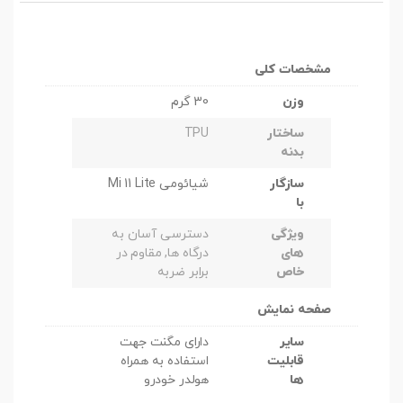
مشخصات کلی
وزن
30 گرم
ساختار
TPU
بدنه
سازگار
شیائومی Mi 11 Lite
با
ویژگی
دسترسی آسان به
های
درگاه ها, مقاوم در
خاص
برابر ضربه
صفحه نمایش
سایر
دارای مگنت جهت
قابلیت
استفاده به همراه
ها
هولدر خودرو