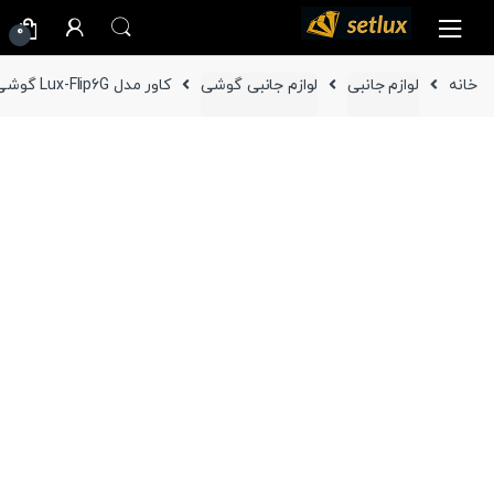
Ski
Ski
0
t
t
navigatio
conten
خانه
لوازم جانبی
لوازم جانبی گوشی
کاور مدل Lux-Flip6G گوشی سامسونگ Galaxy Z Flip 6