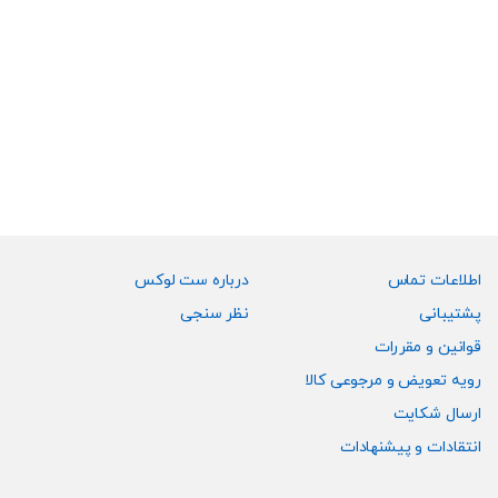
صفحه
صفحه
محصول
محصول
۱۶,۹۹۰,۰۰۰
تومان
این
انتخاب
انتخاب
محصول
شوند
شوند
دارای
انواع
مختلفی
می
باشد.
گزینه
ها
ممکن
اطلاعات تماس
درباره ست لوکس
است
پشتیبانی
نظر سنجی
در
قوانین و مقررات
صفحه
رویه تعویض و مرجوعی کالا
محصول
انتخاب
ارسال شکایت
شوند
انتقادات و پیشنهادات