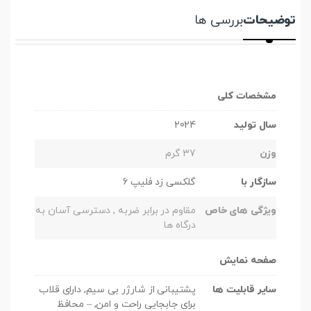
توضیحات
بررسی ها
مشخصات کلی
سال تولید
2024
وزن
37 گرم
سازگار با
گلکسی زد فلیپ 6
ویژگی های خاص
مقاوم در برابر ضربه , دسترسی آسان به
درگاه ها
صفحه نمایش
سایر قابلیت ها
پشتیبانی از شارژر بی سیم, دارای قلاب
برای جابجایی راحت و امن, – محافظ