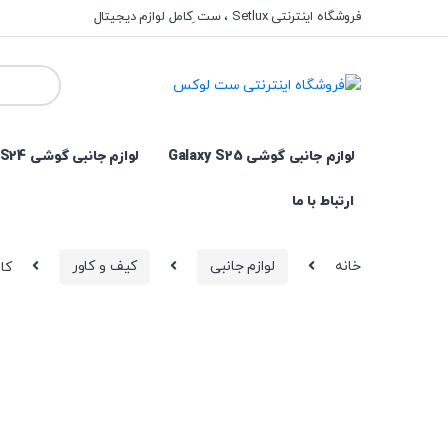
Ski
Ski
فروشگاه اینترنتی Setlux ، ست ِکامل لوازم دیجیتال
t
t
navigatio
conten
Search
for:
لوازم جانبی گوشی Galaxy S25
لوازم جانبی گوشی Galaxy S24
ارتباط با ما
خانه
لوازم جانبی
کیف و کاور
کاور مدل 4i