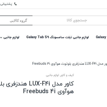
پشتیبانی وا
لوازم جانبی تبلت سامسونگ Galaxy Tab S9
لوازم جانبی
LUX-F هندزفری بلوتوث هوآوی Freebuds 4i
کیف و کاور
,
لوازم جانبی
کاور مدل LUX-F4i هندزف
هوآوی Freebuds 4i